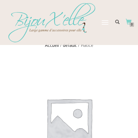
DÉPLIER
0
LA
NAVIGATION
Accueil
/
default
/ Hatice