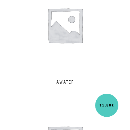
AWATEF
15,80
€