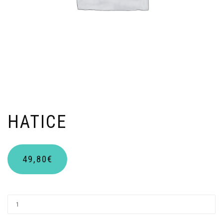
HATICE
49,80
€