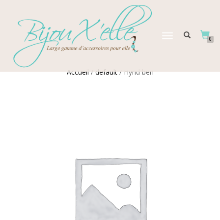
DÉPLIER
0
LA
NAVIGATION
Accueil
/
default
/ Hynd ben