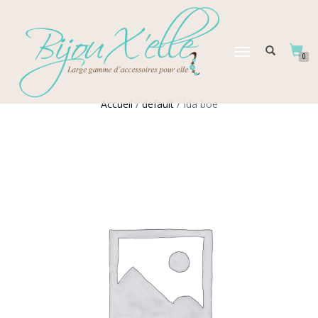
DÉPLIER
0
LA
NAVIGATION
Accueil
/
default
/ Ida boe