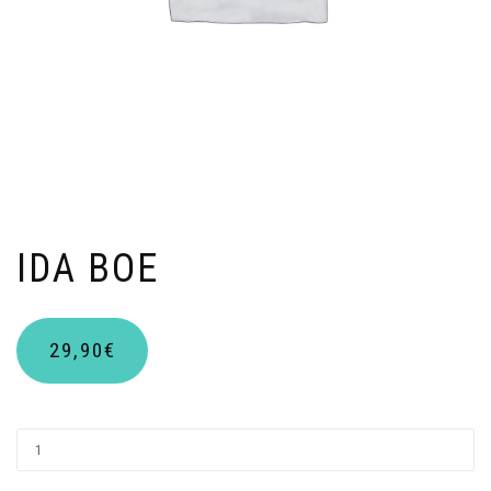
IDA BOE
29,90
€