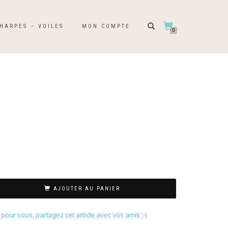
HARPES – VOILES
MON COMPTE
0
AJOUTER AU PANIER
our vous, partagez cet article avec vos amis ;-)