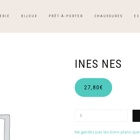
ERIE
BIJOUX
PRÊT-À-PORTER
CHAUSSURES
EC
INES NES
27,80
€
Ne gardez pas les bons plans que p