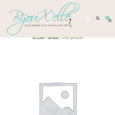
DÉPLIER
0
LA
NAVIGATION
Accueil
/
default
/ Ines yessine