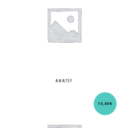
AWATEF
15,80
€