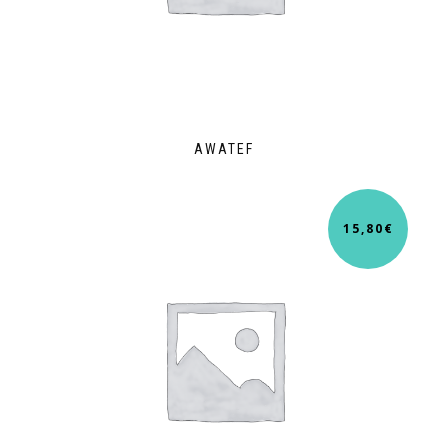
AWATEF
15,80
€