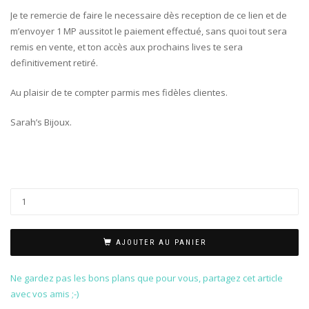
Je te remercie de faire le necessaire dès reception de ce lien et de
m’envoyer 1 MP aussitot le paiement effectué, sans quoi tout sera
remis en vente, et ton accès aux prochains lives te sera
definitivement retiré.
Au plaisir de te compter parmis mes fidèles clientes.
Sarah’s Bijoux.
AJOUTER AU PANIER
Ne gardez pas les bons plans que pour vous, partagez cet article
avec vos amis ;-)