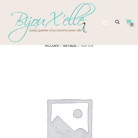
DÉPLIER
0
LA
NAVIGATION
Accueil
/
default
/ Isa isa