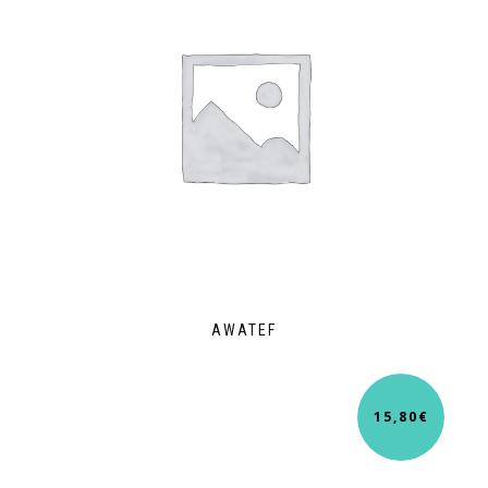
AWATEF
15,80
€