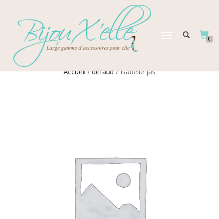
DÉPLIER
0
LA
NAVIGATION
Accueil
/
default
/ Isabelle jas