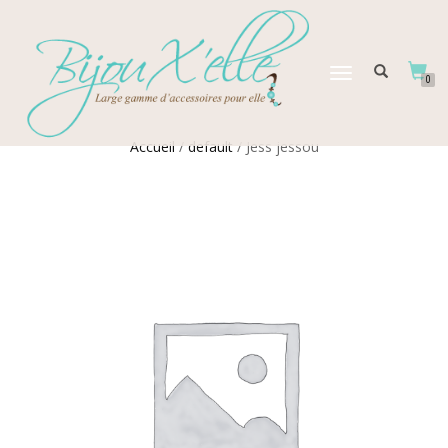
DÉPLIER
0
LA
NAVIGATION
Accueil
/
default
/ Jess jessou