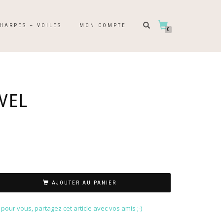
HARPES – VOILES
MON COMPTE
0
IVEL
AJOUTER AU PANIER
our vous, partagez cet article avec vos amis ;-)