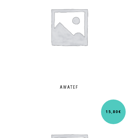
AWATEF
15,80
€