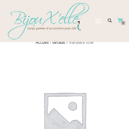
DÉPLIER
0
LA
NAVIGATION
Accueil
/
default
/ Kardiata sow