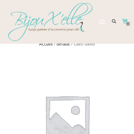
DÉPLIER
0
LA
NAVIGATION
Accueil
/
default
/ Laeti david