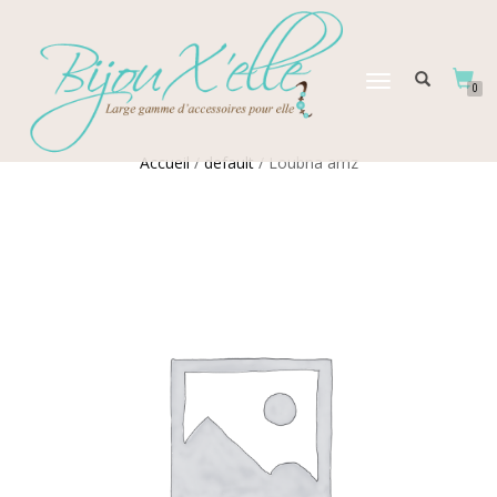
DÉPLIER
0
LA
NAVIGATION
Accueil
/
default
/ Loubna amz