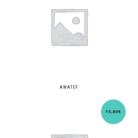
AWATEF
15,80
€