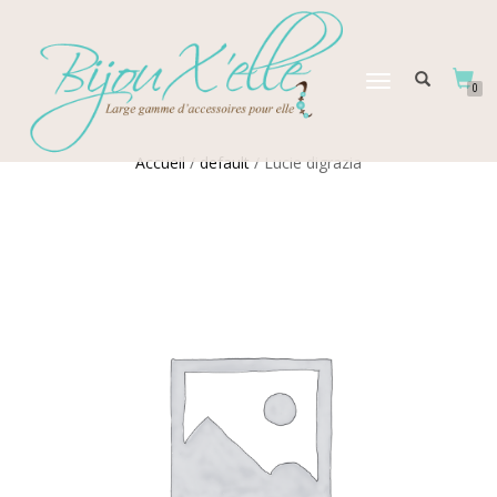
DÉPLIER
0
LA
NAVIGATION
Accueil
/
default
/ Lucie digrazia