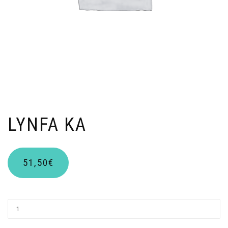
LYNFA KA
51,50
€