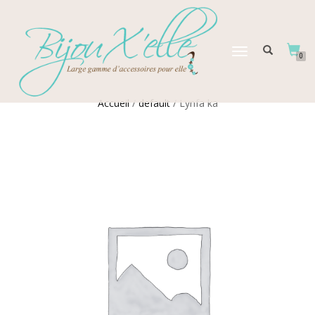
DÉPLIER
0
LA
NAVIGATION
Accueil
/
default
/ Lynfa ka