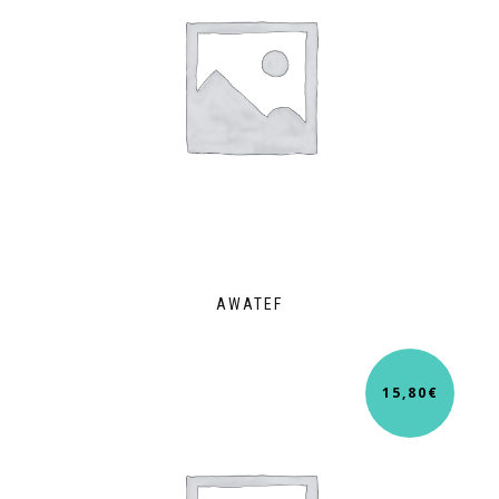
AWATEF
15,80
€