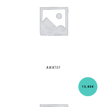
AWATEF
15,80
€