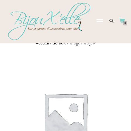
DÉPLIER
0
LA
NAVIGATION
Accueil
/
default
/ Magali wojcik