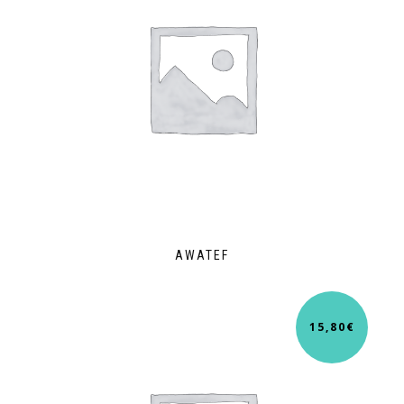
AWATEF
15,80
€