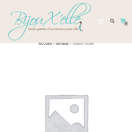
DÉPLIER
0
LA
NAVIGATION
Accueil
/
default
/ Maite dfaili