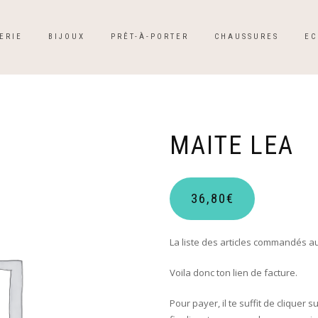
ERIE
BIJOUX
PRÊT-À-PORTER
CHAUSSURES
EC
MAITE LEA
36,80
€
La liste des articles commandés au
Voila donc ton lien de facture.
Pour payer, il te suffit de cliquer s