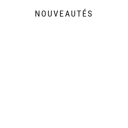
NOUVEAUTÉS
Découvrez les nouveautés de cette semaine
90
€
28,90
€
SAC SECRET-VANITY 201
ABAYA KIMONO