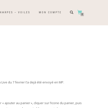
HARPES – VOILES
MON COMPTE
0
 Live du 7 fevrier t’a dejà été envoyé en MP.
ur « ajouter au panier », cliquer sur l’icone du panier, puis