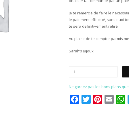
finaliser ta commande par un paie
Je te remercie de faire le necessa
le paiement effectué, sans quoi to
te sera definitivement retiré.
Au plaisir de te compter parmis mes
Sarah’s Bijoux.
Ne gardez pas les bons plans que p
Facebook
Twitter
Pinter
Ema