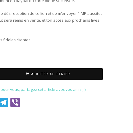
ment en paypal ou carte bleue securisée.
ire dès reception de ce lien et de m’envoyer 1 MP aussitot
ut sera remis en vente, et ton accès aux prochains lives
 fidèles clientes.
AJOUTER AU PANIER
our vous, partagez cet article avec vos amis ;-)
est
il
WhatsApp
Telegram
Viber