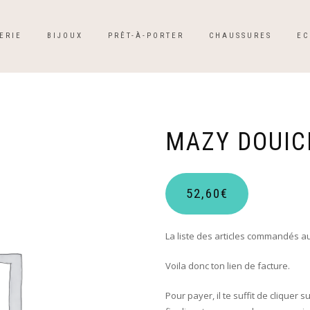
ERIE
BIJOUX
PRÊT-À-PORTER
CHAUSSURES
EC
MAZY DOUIC
52,60
€
La liste des articles commandés a
Voila donc ton lien de facture.
Pour payer, il te suffit de cliquer s