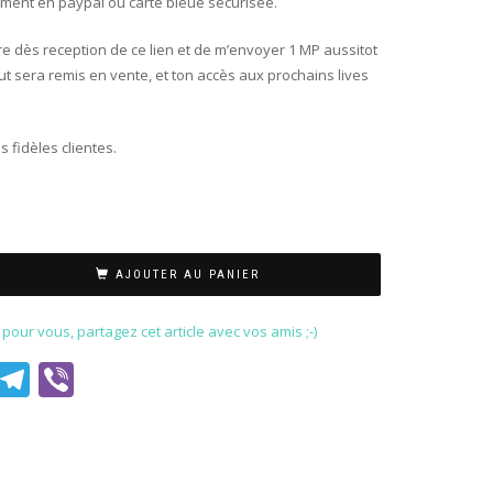
ment en paypal ou carte bleue securisée.
ire dès reception de ce lien et de m’envoyer 1 MP aussitot
ut sera remis en vente, et ton accès aux prochains lives
 fidèles clientes.
AJOUTER AU PANIER
our vous, partagez cet article avec vos amis ;-)
est
il
WhatsApp
Telegram
Viber