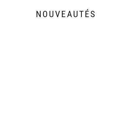
NOUVEAUTÉS
Découvrez les nouveautés de cette semaine
28,90
€
33,00
€
-VANITY 201
ABAYA KIMONO
ABA