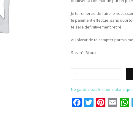
finaliser ta commande par un paie
Je te remercie de faire le necessa
le paiement effectué, sans quoi to
te sera definitivement retiré.
Au plaisir de te compter parmis mes
Sarah’s Bijoux.
Ne gardez pas les bons plans que p
Facebook
Twitter
Pinter
Ema