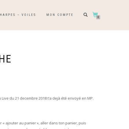
HARPES – VOILES
MON COMPTE
0
HE
u Live du 21 decembre 2018 t’a dejà été envoyé en MP.
ur « ajouter au panier », aller dans ton panier, puis