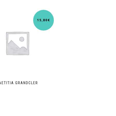
15,80
€
AETITIA GRANDCLER