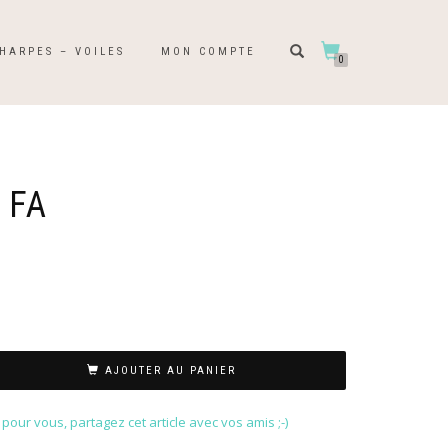
HARPES – VOILES
MON COMPTE
0
 FA
AJOUTER AU PANIER
our vous, partagez cet article avec vos amis ;-)