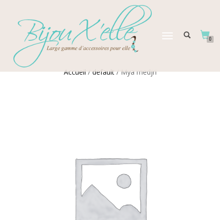
DÉPLIER
0
LA
NAVIGATION
Accueil
/
default
/ Mya medjri