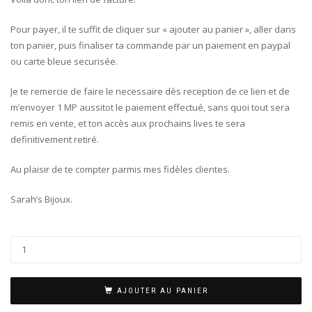
Pour payer, il te suffit de cliquer sur « ajouter au panier », aller dans
ton panier, puis finaliser ta commande par un paiement en paypal
ou carte bleue securisée.
Je te remercie de faire le necessaire dès reception de ce lien et de
m’envoyer 1 MP aussitot le paiement effectué, sans quoi tout sera
remis en vente, et ton accès aux prochains lives te sera
definitivement retiré.
Au plaisir de te compter parmis mes fidèles clientes.
Sarah’s Bijoux.
AJOUTER AU PANIER