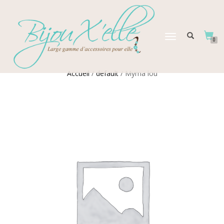
DÉPLIER
0
LA
NAVIGATION
Accueil
/
default
/ Myma lou