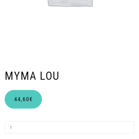
MYMA LOU
44,60
€