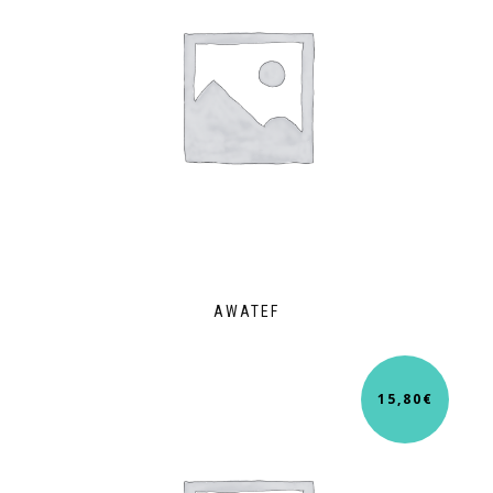
AWATEF
15,80
€