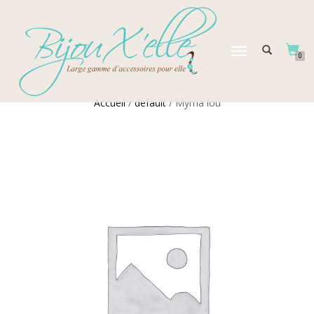
DÉPLIER
0
LA
NAVIGATION
Accueil
/
default
/ Myma lou