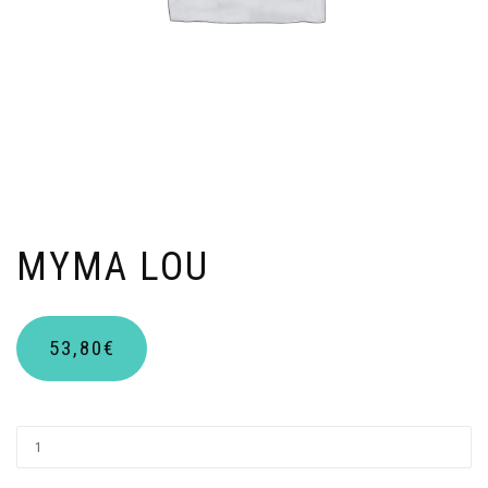
MYMA LOU
53,80
€