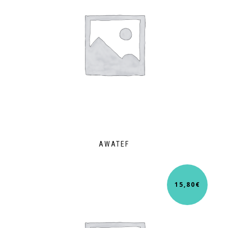
AWATEF
15,80
€