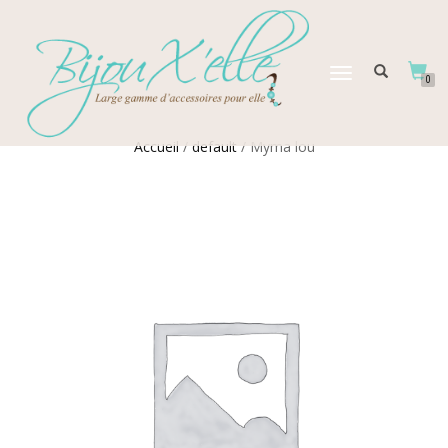
DÉPLIER
0
LA
NAVIGATION
Accueil
/
default
/ Myma lou