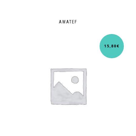
AWATEF
15,80
€