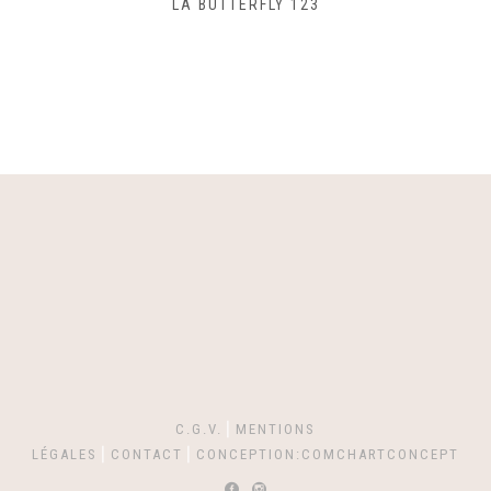
SAC LACET 480
C.G.V.
⎪
MENTIONS
LÉGALES
⎪
CONTACT
⎪
CONCEPTION:COMCHARTCONCEPT