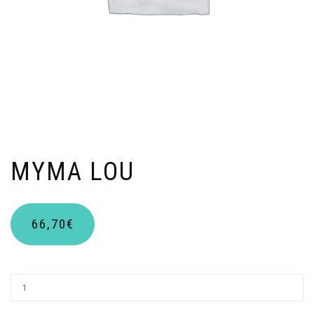
MYMA LOU
66,70
€