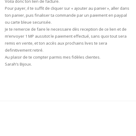
Voila donc ton lien de facture.
Pour payer, il te suffit de cliquer sur « ajouter au panier », aller dans
ton panier, puis finaliser ta commande par un paiement en paypal
ou carte bleue securisée.
Je te remercie de faire le necessaire dès reception de ce lien et de
m’envoyer 1 MP aussitot le paiement effectué, sans quoi tout sera
remis en vente, et ton accès aux prochains lives te sera
definitivement retiré.
Au plaisir de te compter parmis mes fidèles clientes.
Sarah’s Bijoux.