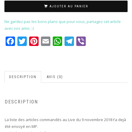
AJOUTER AU PANIER
Ne gardez pas les bons plans que pour vous, partagez cet article
avec vos amis ;-)
Facebook
Twitter
Pinterest
Email
WhatsApp
Telegram
Viber
DESCRIPTION
AVIS (0)
DESCRIPTION
La liste des articles commandés au Live du 9 novembre 2018 t’a dejà
été envoyé en MP.