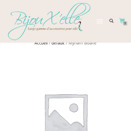
DÉPLIER
0
LA
NAVIGATION
Accueil
/
default
/ Myriam didane