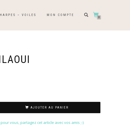
HARPES – VOILES
MON COMPTE
0
LAOUI
AJOUTER AU PANIER
our vous, partagez cet article avec vos amis ;-)