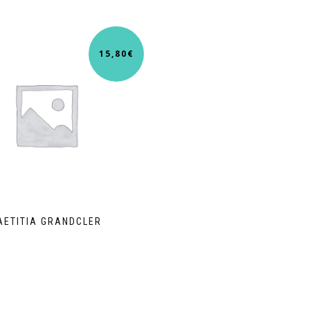
15,80
€
AETITIA GRANDCLER