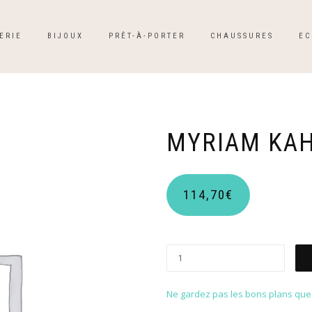
ERIE
BIJOUX
PRÊT-À-PORTER
CHAUSSURES
EC
MYRIAM KAH
114,70
€
Ne gardez pas les bons plans que p