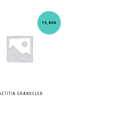
15,80
€
AETITIA GRANDCLER