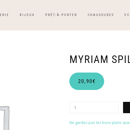
ERIE
BIJOUX
PRÊT-À-PORTER
CHAUSSURES
EC
MYRIAM SP
20,90
€
Ne gardez pas les bons plans que p