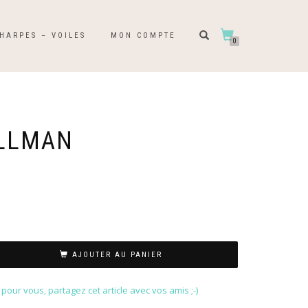
HARPES – VOILES
MON COMPTE
0
ILLMAN
AJOUTER AU PANIER
our vous, partagez cet article avec vos amis ;-)