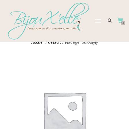
DÉPLIER
0
LA
NAVIGATION
Accueil
/
default
/ Nadege louloulyly