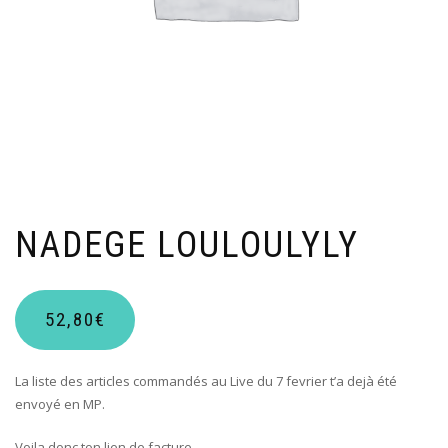
NADEGE LOULOULYLY
52,80
€
La liste des articles commandés au Live du 7 fevrier t’a dejà été
envoyé en MP.
Voila donc ton lien de facture.