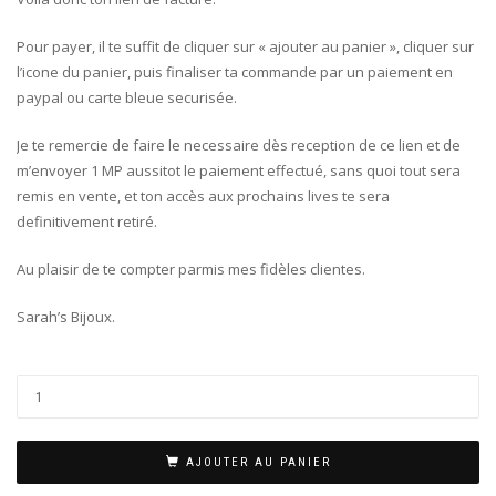
Pour payer, il te suffit de cliquer sur « ajouter au panier », cliquer sur
l’icone du panier, puis finaliser ta commande par un paiement en
paypal ou carte bleue securisée.
Je te remercie de faire le necessaire dès reception de ce lien et de
m’envoyer 1 MP aussitot le paiement effectué, sans quoi tout sera
remis en vente, et ton accès aux prochains lives te sera
definitivement retiré.
Au plaisir de te compter parmis mes fidèles clientes.
Sarah’s Bijoux.
AJOUTER AU PANIER