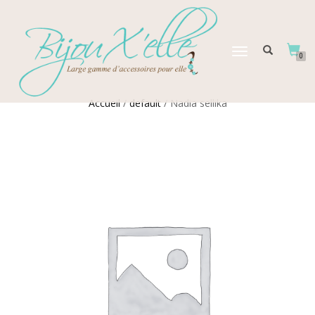
DÉPLIER
0
LA
NAVIGATION
Accueil
/
default
/ Nadia sellika