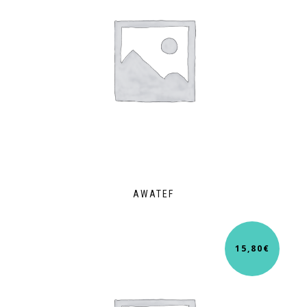
AWATEF
15,80
€