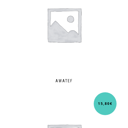
AWATEF
15,80
€