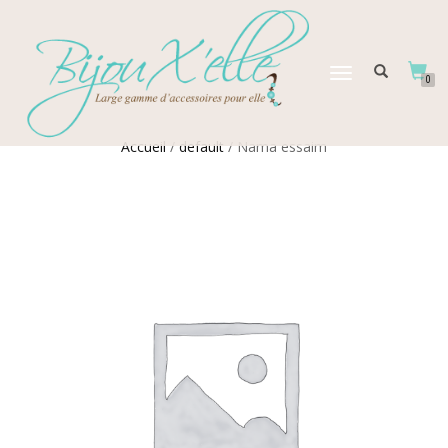
DÉPLIER
0
LA
NAVIGATION
Accueil
/
default
/ Nama essaim