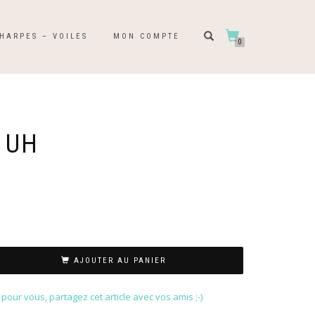
HARPES – VOILES
MON COMPTE
0
 UH
AJOUTER AU PANIER
our vous, partagez cet article avec vos amis ;-)