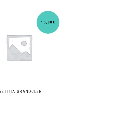
15,80
€
AETITIA GRANDCLER