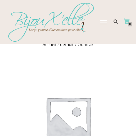
DÉPLIER
0
LA
NAVIGATION
Accueil
/
default
/ Ouarrak