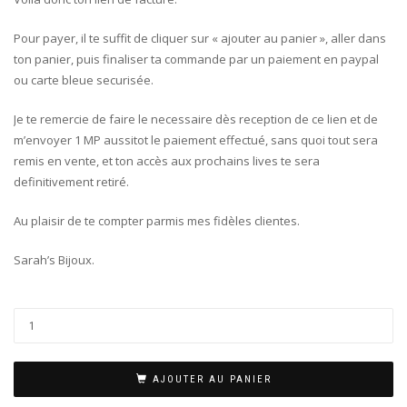
Pour payer, il te suffit de cliquer sur « ajouter au panier », aller dans
ton panier, puis finaliser ta commande par un paiement en paypal
ou carte bleue securisée.
Je te remercie de faire le necessaire dès reception de ce lien et de
m’envoyer 1 MP aussitot le paiement effectué, sans quoi tout sera
remis en vente, et ton accès aux prochains lives te sera
definitivement retiré.
Au plaisir de te compter parmis mes fidèles clientes.
Sarah’s Bijoux.
AJOUTER AU PANIER