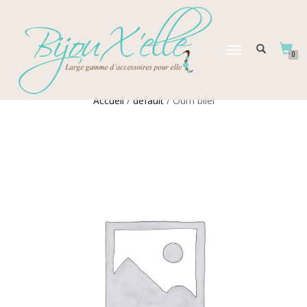
DÉPLIER
0
LA
NAVIGATION
Accueil
/
default
/ Oum bilel