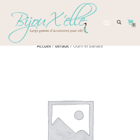
DÉPLIER
0
LA
NAVIGATION
Accueil
/
default
/ Oum el banate