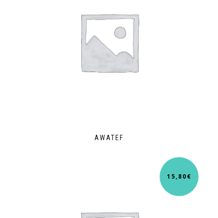
AWATEF
15,80
€