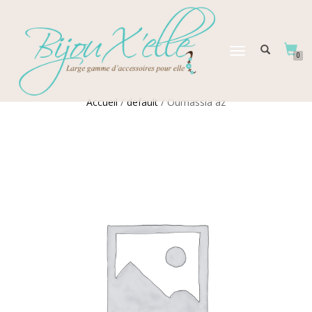
DÉPLIER
0
LA
NAVIGATION
Accueil
/
default
/ Oumassia az