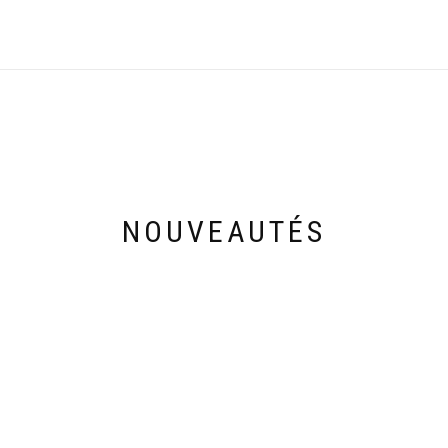
NOUVEAUTÉS
Découvrez les nouveautés de cette semaine
28,90
€
33,00
€