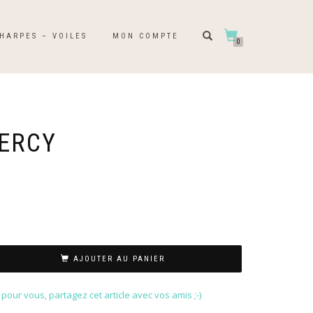
HARPES – VOILES
MON COMPTE
0
ERCY
AJOUTER AU PANIER
our vous, partagez cet article avec vos amis ;-)