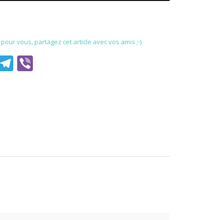
our vous, partagez cet article avec vos amis ;-)
est
il
WhatsApp
Telegram
Viber