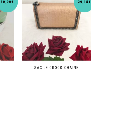
30,90
€
29,15
€
SAC LE CROCO-CHAINE