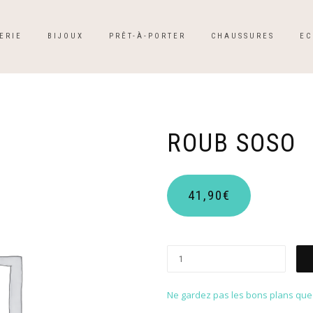
ERIE
BIJOUX
PRÊT-À-PORTER
CHAUSSURES
EC
ROUB SOSO
41,90
€
Ne gardez pas les bons plans que p