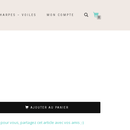
HARPES – VOILES
MON COMPTE
0
AJOUTER AU PANIER
our vous, partagez cet article avec vos amis ;-)