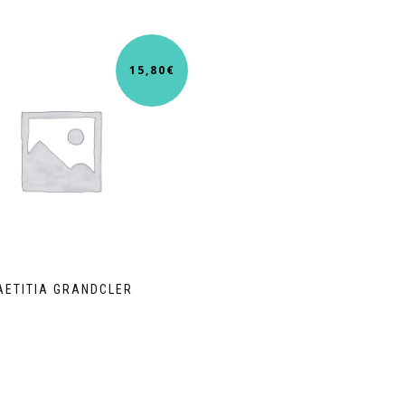
15,80
€
AETITIA GRANDCLER