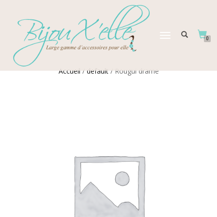
DÉPLIER
0
LA
NAVIGATION
Accueil
/
default
/ Rougui drame