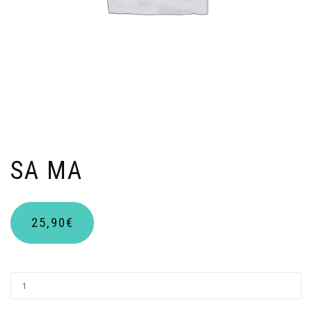
SA MA
25,90
€