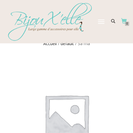
DÉPLIER
0
LA
NAVIGATION
Accueil
/
default
/ Sa ma