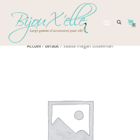
DÉPLIER
0
LA
NAVIGATION
Accueil
/
default
/ Saada magan souleiman