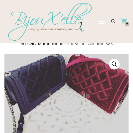
DÉPLIER
0
LA
NAVIGATION
Accueil
/
Maroquinerie
/ Sac velour Annaelle 888