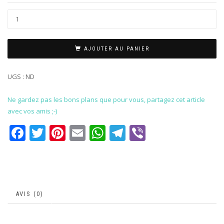
AJOUTER AU PANIER
UGS :
ND
Ne gardez pas les bons plans que pour vous, partagez cet article
avec vos amis ;-)
Facebook
Twitter
Pinterest
Email
WhatsApp
Telegram
Viber
AVIS (0)