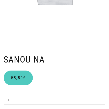
SANOU NA
58,80
€