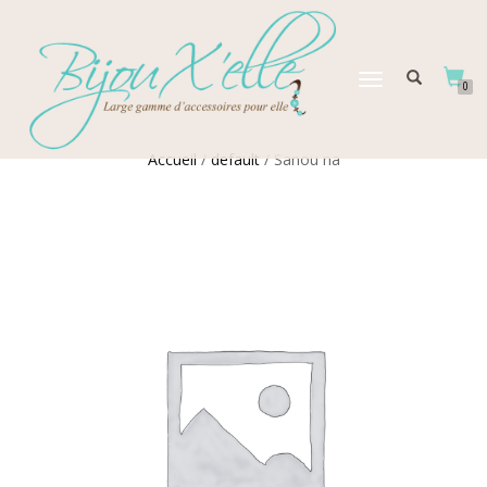
DÉPLIER
0
LA
NAVIGATION
Accueil
/
default
/ Sanou na