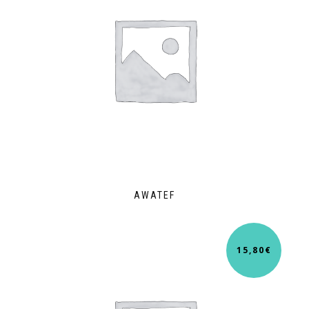
AWATEF
15,80
€