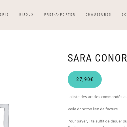
ERIE
BIJOUX
PRÊT-À-PORTER
CHAUSSURES
EC
SARA CONO
27,90
€
La liste des articles commandés au
Voila donc ton lien de facture.
Pour payer, il te suffit de cliquer s