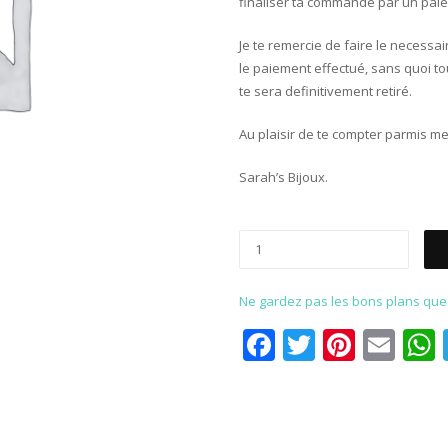
finaliser ta commande par un paie
Je te remercie de faire le necessa
le paiement effectué, sans quoi to
te sera definitivement retiré.
Au plaisir de te compter parmis mes
Sarah’s Bijoux.
Ne gardez pas les bons plans que p
Facebook
Twitter
Pinter
Ema