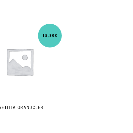
15,80
€
AETITIA GRANDCLER