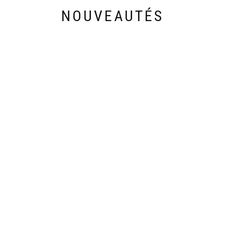
NOUVEAUTÉS
Découvrez les nouveautés de cette semaine
28,90
€
33,00
€
VANITY 201
ABAYA KIMONO
ABAY