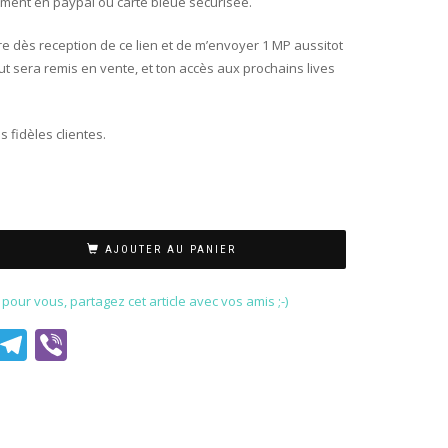
ment en paypal ou carte bleue securisée.
ire dès reception de ce lien et de m’envoyer 1 MP aussitot
ut sera remis en vente, et ton accès aux prochains lives
 fidèles clientes.
AJOUTER AU PANIER
our vous, partagez cet article avec vos amis ;-)
est
il
WhatsApp
Telegram
Viber