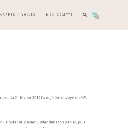
HARPES – VOILES
MON COMPTE
0
R
 Live du 21 février 2019 t’a dejà été envoyé en MP.
ur « ajouter au panier », aller dans ton panier, puis