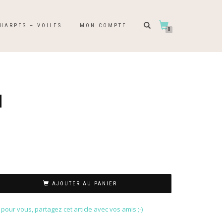
HARPES – VOILES
MON COMPTE
0
H
AJOUTER AU PANIER
our vous, partagez cet article avec vos amis ;-)