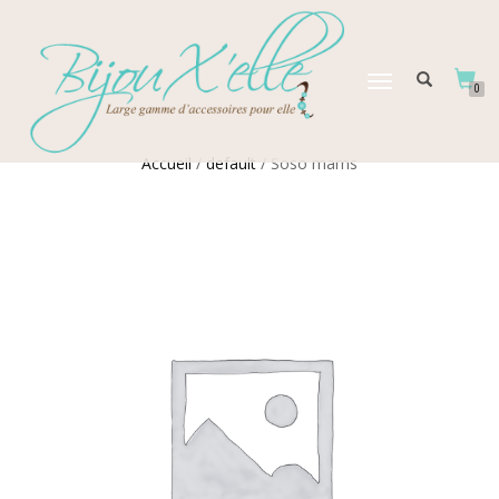
DÉPLIER
0
LA
NAVIGATION
Accueil
/
default
/ Soso mams