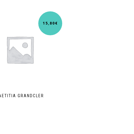
15,80
€
AETITIA GRANDCLER