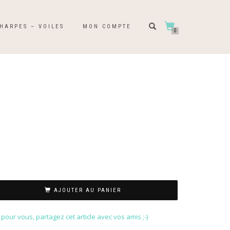
HARPES – VOILES
MON COMPTE
0
AJOUTER AU PANIER
our vous, partagez cet article avec vos amis ;-)