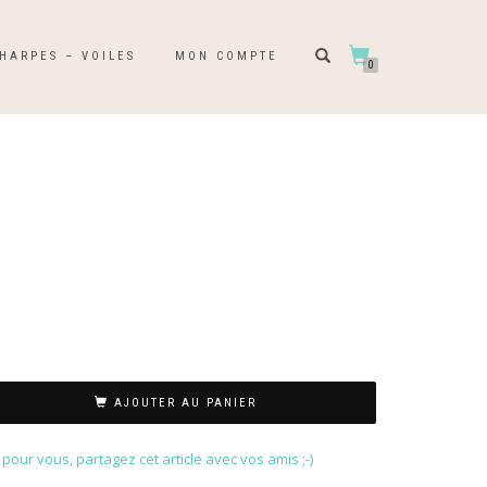
HARPES – VOILES
MON COMPTE
0
AJOUTER AU PANIER
our vous, partagez cet article avec vos amis ;-)