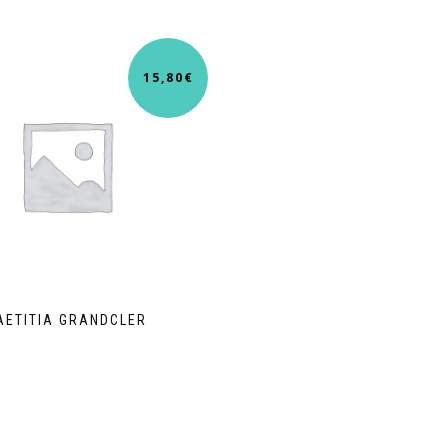
15,80
€
AETITIA GRANDCLER