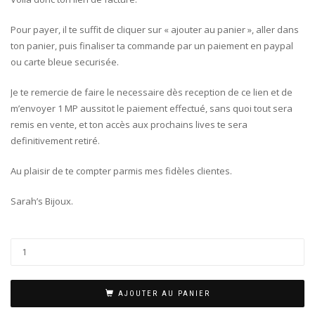
Pour payer, il te suffit de cliquer sur « ajouter au panier », aller dans
ton panier, puis finaliser ta commande par un paiement en paypal
ou carte bleue securisée.
Je te remercie de faire le necessaire dès reception de ce lien et de
m’envoyer 1 MP aussitot le paiement effectué, sans quoi tout sera
remis en vente, et ton accès aux prochains lives te sera
definitivement retiré.
Au plaisir de te compter parmis mes fidèles clientes.
Sarah’s Bijoux.
AJOUTER AU PANIER