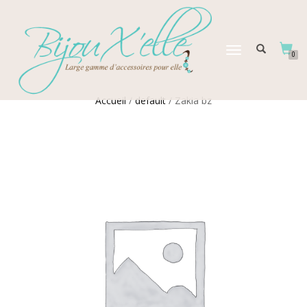
DÉPLIER
0
LA
NAVIGATION
Accueil
/
default
/ Zakia bz