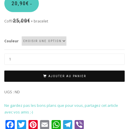
20,90
€
–
25,00
€
Coffret montre + bracelet
Couleur
AJOUTER AU PANIER
UGS :
ND
Ne gardez pas les bons plans que pour vous, partagez cet article
avec vos amis ;-)
Facebook
Twitter
Pinterest
Email
WhatsApp
Telegram
Viber