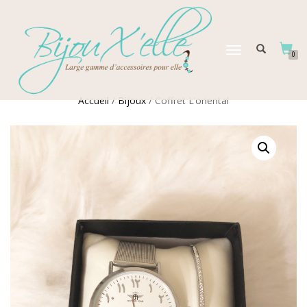
DÉPLIER
0
LA
NAVIGATION
Accueil
/
Bijoux
/ Coffret L’oriental